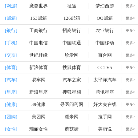
[网游]
魔兽世界
征途
梦幻西游
更多>
[邮箱]
163邮箱
126邮箱
QQ邮箱
更多>
[银行]
工商银行
招商银行
农业银行
更多>
[手机]
中国电信
中国联通
中国移动
更多>
[交友]
世纪佳缘
珍爱网
百合网
更多>
[体育]
新浪体育
搜狐体育
CCTV5
更多>
[汽车]
易车网
汽车之家
太平洋汽车
更多>
[星座]
新浪星座
搜狐星相
腾讯星座
更多>
[健康]
39健康
寻医问药网
好大夫在线
更多>
[团购]
美团网
糯米网
拉手网
更多>
[女性]
瑞丽女性
蘑菇街
美丽说
更多>