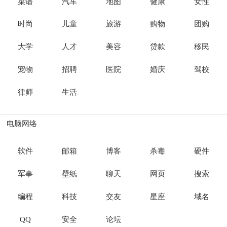
菜谱
汽车
地图
健康
女性
时尚
儿童
旅游
购物
团购
大学
人才
美容
贷款
移民
宠物
招聘
医院
婚庆
驾校
律师
生活
电脑网络
软件
邮箱
博客
杀毒
硬件
军事
壁纸
聊天
网页
搜索
编程
科技
交友
星座
域名
QQ
安全
论坛