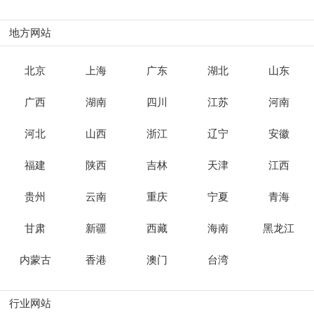
地方网站
北京
上海
广东
湖北
山东
广西
湖南
四川
江苏
河南
河北
山西
浙江
辽宁
安徽
福建
陕西
吉林
天津
江西
贵州
云南
重庆
宁夏
青海
甘肃
新疆
西藏
海南
黑龙江
内蒙古
香港
澳门
台湾
行业网站