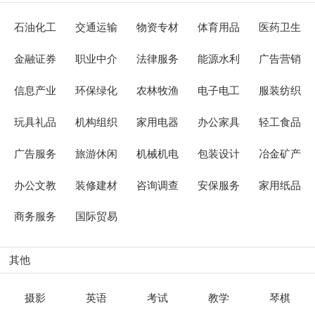
石油化工
交通运输
物资专材
体育用品
医药卫生
金融证券
职业中介
法律服务
能源水利
广告营销
信息产业
环保绿化
农林牧渔
电子电工
服装纺织
玩具礼品
机构组织
家用电器
办公家具
轻工食品
广告服务
旅游休闲
机械机电
包装设计
冶金矿产
办公文教
装修建材
咨询调查
安保服务
家用纸品
商务服务
国际贸易
其他
摄影
英语
考试
教学
琴棋