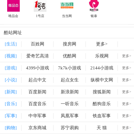
唯品会
1号店
当当网
银泰
酷站网址
[生活]
百姓网
搜房网
更多>
[视频]
爱奇艺高清
优酷网
乐视网
更多>
[游戏]
4399小游戏
7k7k小游戏
2144小游戏
更多>
[小说]
起点中文
起点女生
纵横中文网
更多>
[新闻]
百度新闻
新浪新闻
搜狐新闻
更多>
[音乐]
百度音乐
一听音乐
酷狗音乐
更多>
[军事]
中华军事
凤凰军事
铁血军事
更多>
[购物]
京东商城
苏宁易购
天 猫
更多>