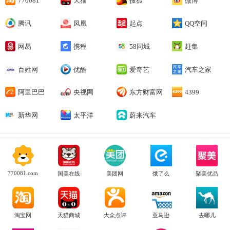
770081
天猫
搜狐
微博
腾讯
凤凰
起点
QQ空间
网易
携程
58同城
赶集
百姓网
优酷
爱奇艺
汽车之家
阿里巴巴
央视网
东方财富网
4399
新华网
太平洋
蔚来汽车
770081.com
国美在线
美团网
饿了么
聚美优品
淘宝网
天猫商城
大众点评
亚马逊
去哪儿