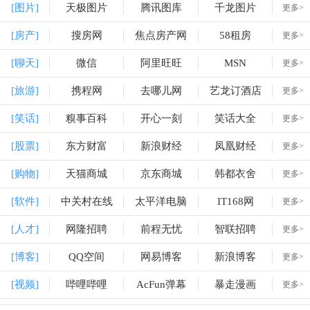
[图片]
天极图片
腾讯图库
千龙图片
更多>
[房产]
搜房网
焦点房产网
58租房
更多>
[聊天]
微信
阿里旺旺
MSN
更多>
[旅游]
携程网
去哪儿网
艺龙订酒店
更多>
[笑话]
糗事百科
开心一刻
笑话大全
更多>
[股票]
东方财富
新浪财经
凤凰财经
更多>
[购物]
天猫商城
京东商城
韩都衣舍
更多>
[软件]
中关村在线
太平洋电脑
IT168网
更多>
[人才]
网隆招聘
前程无忧
智联招聘
更多>
[博客]
QQ空间
网易博客
新浪博客
更多>
[视频]
哔哩哔哩
AcFun弹幕
暴走漫画
更多>